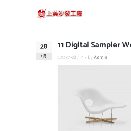
11 Digital Sampler W
28
1 月
2014-01-28
In
By
Admin