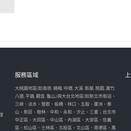
服務區域
上
大桃園地區(如:南崁, 楊梅, 中壢, 大溪, 新屋, 桃園, 蘆竹,
八德, 平鎮, 觀音, 龜山...)與大台北地區(如:新北市:新店、
三峽、淡水、鶯歌、板橋、林口、五股、蘆洲、泰
山、新莊、樹林、中和、永和、汐止、三重；台北市:
理
中正區、大同區、中山區、內湖區、大安區、信義
區、松山區、士林區、北投區、文山區、南港區、萬