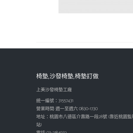
椅墊,沙發椅墊,椅墊訂做
上美沙發椅墊工廠
統一編號：31557431
營業時間: 週一至週六 08:30~17:30
地址：桃園市八德區介壽路一段28號 (靠近桃園監
站)
電話: 03-2184932