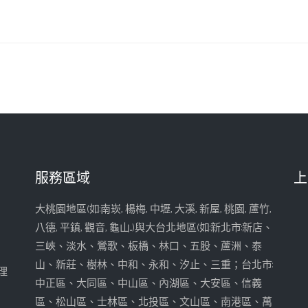
服務區域
上
大桃園地區(如:南崁, 楊梅, 中壢, 大溪, 新屋, 桃園, 蘆竹,
八德, 平鎮, 觀音, 龜山...)與大台北地區(如:新北市:新店、
三峽、淡水、鶯歌、板橋、林口、五股、蘆洲、泰
山、新莊、樹林、中和、永和、汐止、三重；台北市:
理
中正區、大同區、中山區、內湖區、大安區、信義
區、松山區、士林區、北投區、文山區、南港區、萬