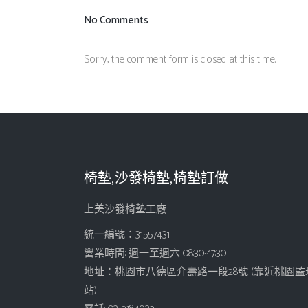
No Comments
Sorry, the comment form is closed at this time.
椅墊,沙發椅墊,椅墊訂做
上美沙發椅墊工廠
統一編號：31557431
營業時間: 週一至週六 08:30~17:30
地址：桃園市八德區介壽路一段28號 (靠近桃園監
站)