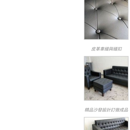
皮革車縫與縫扣
精品沙發設計訂做成品