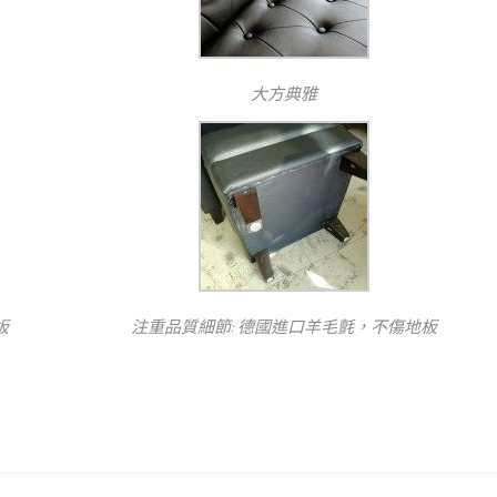
大方典雅
板
注重品質細節: 德國進口羊毛氈，不傷地板