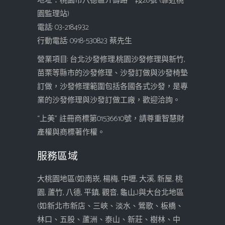
地址：桃園市八德區介壽路一段28號 (靠近桃
園監理站)
電話: 03-2184932
行動電話: 0918-530823 蔡先生
營業項目: 台北沙發修理,桃園沙發修理與新竹,
苗栗等縣市的沙發修理、沙發訂做與沙發椅墊
訂做，沙發修理範圍包括各國各式沙發，是專
業的沙發修理與沙發訂做工廠，歡迎洽詢。
“上美” 註冊商標第01536610號，請尊重智慧財
產權與商標著作權。
服務區域
大桃園地區(如:南崁, 楊梅, 中壢, 大溪, 新屋, 桃
園, 蘆竹, 八德, 平鎮, 觀音, 龜山...)與大台北地區
(如:新北市:新店、三峽、淡水、鶯歌、板橋、
林口、五股、蘆洲、泰山、新莊、樹林、中