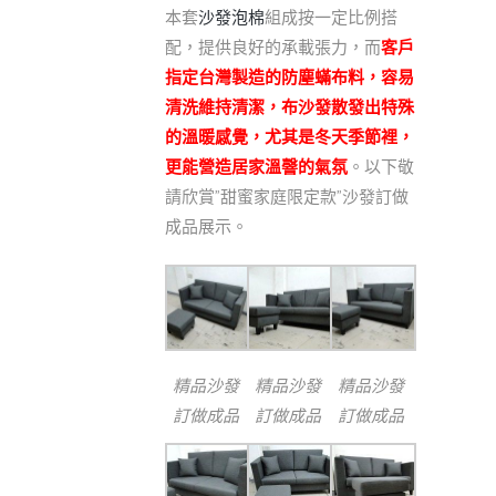
本套
沙發泡棉
組成按一定比例搭
配，提供良好的承載張力，而
客戶
指定台灣製造的防塵蟎布料，容易
清洗維持清潔，布沙發散發出特殊
的溫暖感覺，尤其是冬天季節裡，
更能營造居家溫韾的氣氛
。以下敬
請欣賞”甜蜜家庭限定款”沙發訂做
成品展示。
精品沙發
精品沙發
精品沙發
訂做成品
訂做成品
訂做成品