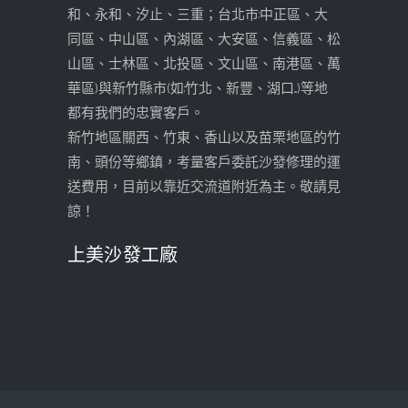
和、永和、汐止、三重；台北市:中正區、大
同區、中山區、內湖區、大安區、信義區、松
山區、士林區、北投區、文山區、南港區、萬
華區)與新竹縣市(如:竹北、新豐、湖口...)等地
都有我們的忠實客戶。
新竹地區關西、竹東、香山以及苗栗地區的竹
南、頭份等鄉鎮，考量客戶委託沙發修理的運
送費用，目前以靠近交流道附近為主。敬請見
諒！
上美沙發工廠