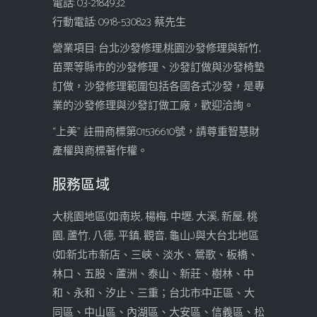
電話: 03-2184932
行動電話: 0918-530823 蔡先生
營業項目: 台北沙發修理,桃園沙發修理與新竹,
苗栗等縣市的沙發修理、沙發訂做與沙發椅墊
訂做，沙發修理範圍包括各國各式沙發，是專
業的沙發修理與沙發訂做工廠，歡迎洽詢。
“上美” 註冊商標第01536610號，請尊重智慧財
產權與商標著作權。
服務區域
大桃園地區(如:南崁, 楊梅, 中壢, 大溪, 新屋, 桃
園, 蘆竹, 八德, 平鎮, 觀音, 龜山...)與大台北地區
(如:新北市:新店、三峽、淡水、鶯歌、板橋、
林口、五股、蘆洲、泰山、新莊、樹林、中
和、永和、汐止、三重；台北市:中正區、大
同區、中山區、內湖區、大安區、信義區、松