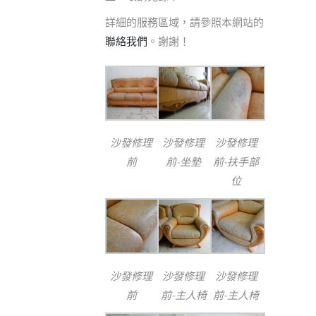
詳細的服務區域，請參照本網站的
聯絡我們
。謝謝！
沙發修理
沙發修理
沙發修理
前
前-坐墊
前-扶手部
位
沙發修理
沙發修理
沙發修理
前
前-主人椅
前-主人椅