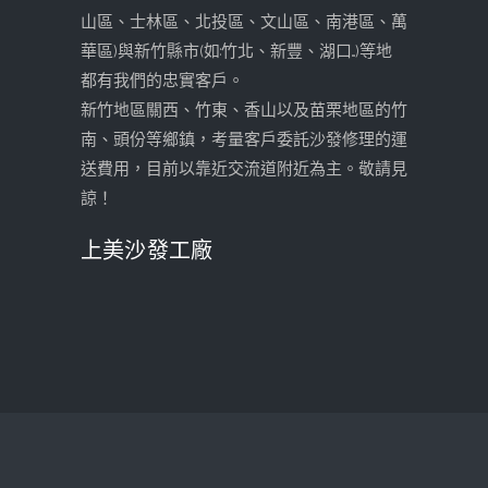
山區、士林區、北投區、文山區、南港區、萬
華區)與新竹縣市(如:竹北、新豐、湖口...)等地
都有我們的忠實客戶。
新竹地區關西、竹東、香山以及苗栗地區的竹
南、頭份等鄉鎮，考量客戶委託沙發修理的運
送費用，目前以靠近交流道附近為主。敬請見
諒！
上美沙發工廠