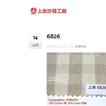
6826
14
10 月
2016-10-14
In
By
Admin