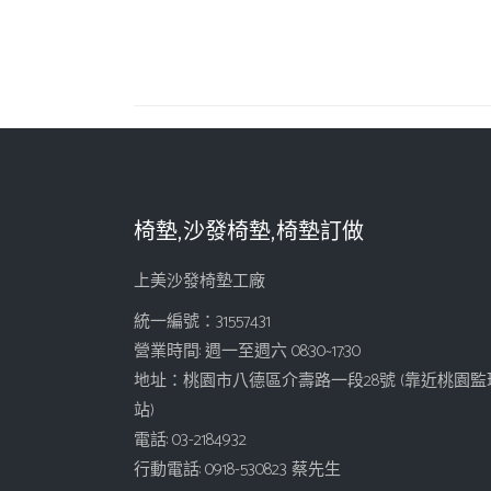
椅墊,沙發椅墊,椅墊訂做
上美沙發椅墊工廠
統一編號：31557431
營業時間: 週一至週六 08:30~17:30
地址：桃園市八德區介壽路一段28號 (靠近桃園監
站)
電話: 03-2184932
行動電話: 0918-530823 蔡先生