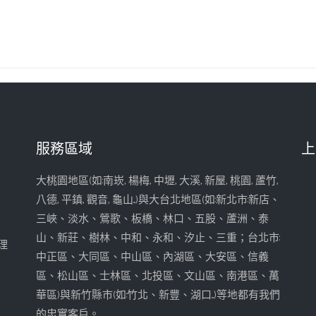
服務區域
上
大桃園地區(如:南崁, 楊梅, 中壢, 大溪, 新屋, 桃園, 蘆竹,
八德, 平鎮, 觀音, 龜山...)與大台北地區(如:新北市:新店、
三峽、淡水、鶯歌、板橋、林口、五股、蘆洲、泰
山、新莊、樹林、中和、永和、汐止、三重；台北市:
理
中正區、大同區、中山區、內湖區、大安區、信義
區、松山區、士林區、北投區、文山區、南港區、萬
華區)與新竹縣市(如:竹北、新豐、湖口...)等地都有我們
的忠實客戶。