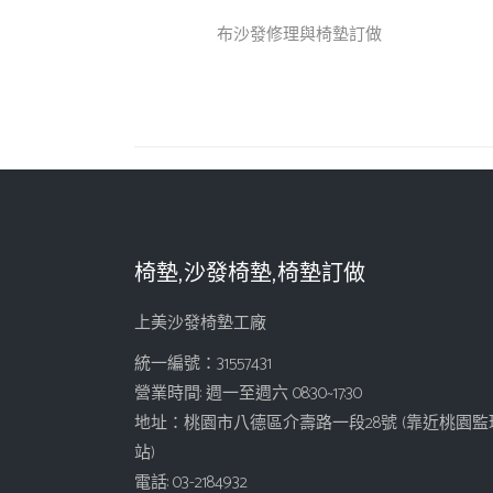
布沙發修理與椅墊訂做
椅墊,沙發椅墊,椅墊訂做
上美沙發椅墊工廠
統一編號：31557431
營業時間: 週一至週六 08:30~17:30
地址：桃園市八德區介壽路一段28號 (靠近桃園監
站)
電話: 03-2184932