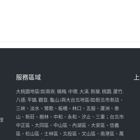
服務區域
上
大桃園地區(如:南崁, 楊梅, 中壢, 大溪, 新屋, 桃園, 蘆竹,
八德, 平鎮, 觀音, 龜山...)與大台北地區(如:新北市:新店、
三峽、淡水、鶯歌、板橋、林口、五股、蘆洲、泰
山、新莊、樹林、中和、永和、汐止、三重；台北市:
理
中正區、大同區、中山區、內湖區、大安區、信義
區、松山區、士林區、北投區、文山區、南港區、萬