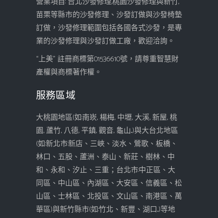
營業項目: 台北沙發修理,桃園沙發修理與新竹,
苗栗等縣市的沙發修理、沙發訂做與沙發椅墊
訂做，沙發修理範圍包括各國各式沙發，是專
業的沙發修理與沙發訂做工廠，歡迎洽詢。
“上美” 註冊商標第01536610號，請尊重智慧財
產權與商標著作權。
服務區域
大桃園地區(如:南崁, 楊梅, 中壢, 大溪, 新屋, 桃
園, 蘆竹, 八德, 平鎮, 觀音, 龜山...)與大台北地區
(如:新北市:新店、三峽、淡水、鶯歌、板橋、
林口、五股、蘆洲、泰山、新莊、樹林、中
和、永和、汐止、三重；台北市:中正區、大
同區、中山區、內湖區、大安區、信義區、松
山區、士林區、北投區、文山區、南港區、萬
華區)與新竹縣市(如:竹北、新豐、湖口...)等地