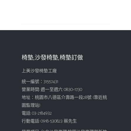
椅墊,沙發椅墊,椅墊訂做
上美沙發椅墊工廠
統一編號：31557431
營業時間: 週一至週六 08:30~17:30
地址：桃園市八德區介壽路一段28號 (靠近桃
園監理站)
電話: 03-2184932
行動電話: 0918-530823 蔡先生