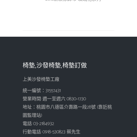
椅墊,沙發椅墊,椅墊訂做
上美沙發椅墊工廠
統一編號：31557431
營業時間: 週一至週六 08:30~17:30
地址：桃園市八德區介壽路一段28號 (靠近桃
園監理站)
電話: 03-2184932
行動電話: 0918-530823 蔡先生