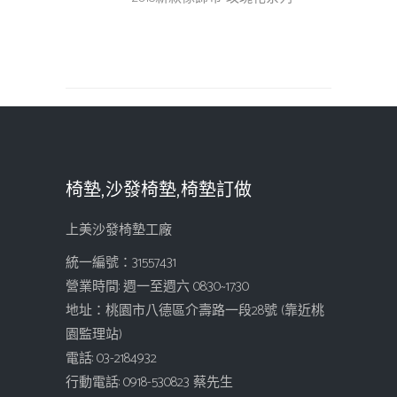
椅墊,沙發椅墊,椅墊訂做
上美沙發椅墊工廠
統一編號：31557431
營業時間: 週一至週六 08:30~17:30
地址：桃園市八德區介壽路一段28號 (靠近桃
園監理站)
電話: 03-2184932
行動電話: 0918-530823 蔡先生