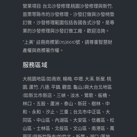
營業項目: 台北沙發修理,桃園沙發修理與新竹,
苗栗等縣市的沙發修理、沙發訂做與沙發椅墊
訂做，沙發修理範圍包括各國各式沙發，是專
業的沙發修理與沙發訂做工廠，歡迎洽詢。
“上美” 註冊商標第01536610號，請尊重智慧財
產權與商標著作權。
服務區域
大桃園地區(如:南崁, 楊梅, 中壢, 大溪, 新屋, 桃
園, 蘆竹, 八德, 平鎮, 觀音, 龜山...)與大台北地區
(如:新北市:新店、三峽、淡水、鶯歌、板橋、
林口、五股、蘆洲、泰山、新莊、樹林、中
和、永和、汐止、三重；台北市:中正區、大
同區、中山區、內湖區、大安區、信義區、松
山區、士林區、北投區、文山區、南港區、萬
華區)與新竹縣市(如:竹北、新豐、湖口...)等地