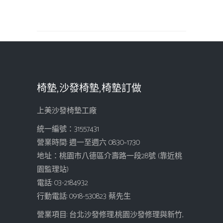
椅墊,沙發椅墊,椅墊訂做
上美沙發椅墊工廠
統一編號：31557431
營業時間: 週一至週六 08:30~17:30
地址：桃園市八德區介壽路一段28號 (靠近桃
園監理站)
電話: 03-2184932
行動電話: 0918-530823 蔡先生
營業項目: 台北沙發修理,桃園沙發修理與新竹,