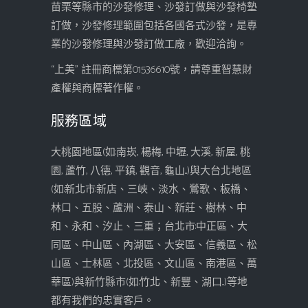
苗栗等縣市的沙發修理、沙發訂做與沙發椅墊
訂做，沙發修理範圍包括各國各式沙發，是專
業的沙發修理與沙發訂做工廠，歡迎洽詢。
“上美” 註冊商標第01536610號，請尊重智慧財
產權與商標著作權。
服務區域
大桃園地區(如:南崁, 楊梅, 中壢, 大溪, 新屋, 桃
園, 蘆竹, 八德, 平鎮, 觀音, 龜山...)與大台北地區
(如:新北市:新店、三峽、淡水、鶯歌、板橋、
林口、五股、蘆洲、泰山、新莊、樹林、中
和、永和、汐止、三重；台北市:中正區、大
同區、中山區、內湖區、大安區、信義區、松
山區、士林區、北投區、文山區、南港區、萬
華區)與新竹縣市(如:竹北、新豐、湖口...)等地
都有我們的忠實客戶。