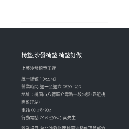
椅墊,沙發椅墊,椅墊訂做
上美沙發椅墊工廠
統一編號：31557431
營業時間: 週一至週六 08:30~17:30
地址：桃園市八德區介壽路一段28號 (靠近桃
園監理站)
電話: 03-2184932
行動電話: 0918-530823 蔡先生
營業項目: 台北沙發修理,桃園沙發修理與新竹,