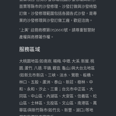
苗栗等縣市的沙發修理、沙發訂做與沙發椅墊
訂做，沙發修理範圍包括各國各式沙發，是專
業的沙發修理與沙發訂做工廠，歡迎洽詢。
“上美” 註冊商標第01536610號，請尊重智慧財
產權與商標著作權。
服務區域
大桃園地區(如:南崁, 楊梅, 中壢, 大溪, 新屋, 桃
園, 蘆竹, 八德, 平鎮, 觀音, 龜山...)與大台北地區
(如:新北市:新店、三峽、淡水、鶯歌、板橋、
林口、五股、蘆洲、泰山、新莊、樹林、中
和、永和、汐止、三重；台北市:中正區、大
同區、中山區、內湖區、大安區、信義區、松
山區、士林區、北投區、文山區、南港區、萬
華區)與新竹縣市(如:竹北、新豐、湖口...)等地