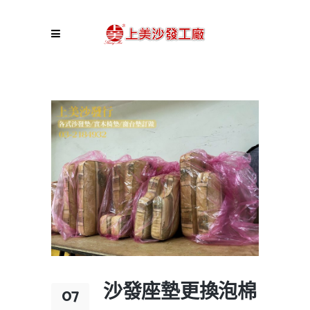
沙發座墊更換泡棉
07