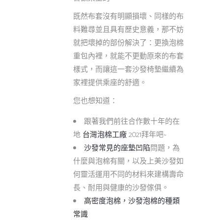
既然布套沒有明顯損壞、同樣的布
料難尋並且具有歷史意義，那不妨
就把壞掉的部份解決了：更換泡棉
重包內裡，就能不更動原來的布套
樣式，而讓這一套沙發椅墊繼續為
家裡提供乘座的舒適。
您也想知道：
跟著我們前往合作數十年的在
地
台灣泡棉工廠
2021拜年吧~
沙發常見的座墊凹陷
問題，為
什麼與泡棉有關，以及上美沙發如
何靈活運用不同的材料來建構壽命
長、耐用與健康的沙發傢俱。
高密度泡棉，沙發泡棉的種類
常識