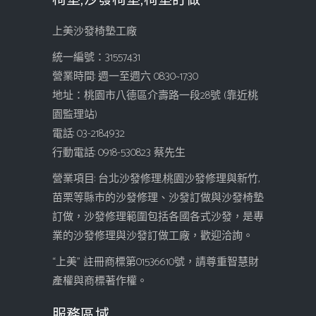
椅墊,沙發椅墊,椅墊訂做
上美沙發椅墊工廠
統一編號：31557431
營業時間: 週一至週六 08:30~17:30
地址：桃園市八德區介壽路一段28號 (靠近桃
園監理站)
電話: 03-2184932
行動電話: 0918-530823 蔡先生
營業項目: 台北沙發修理,桃園沙發修理與新竹,
苗栗等縣市的沙發修理、沙發訂做與沙發椅墊
訂做，沙發修理範圍包括各國各式沙發，是專
業的沙發修理與沙發訂做工廠，歡迎洽詢。
“上美” 註冊商標第01536610號，請尊重智慧財
產權與商標著作權。
服務區域