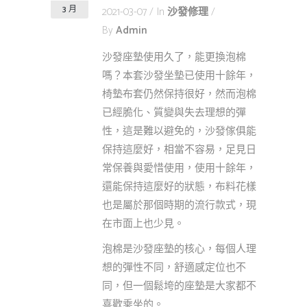
3 月
2021-03-07
In
沙發修理
By
Admin
沙發座墊使用久了，能更換泡棉
嗎？本套沙發坐墊已使用十餘年，
椅墊布套仍然保持很好，然而泡棉
已經脆化、質變與失去理想的彈
性，這是難以避免的，沙發傢俱能
保持這麼好，相當不容易，足見日
常保養與愛惜使用，使用十餘年，
還能保持這麼好的狀態，布料花樣
也是屬於那個時期的流行款式，現
在市面上也少見。
泡棉是沙發座墊的核心，每個人理
想的彈性不同，舒適感定位也不
同，但一個鬆垮的座墊是大家都不
喜歡乘坐的。