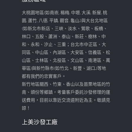
大桃園地區(如:南崁, 楊梅, 中壢, 大溪, 新屋, 桃
園, 蘆竹, 八德, 平鎮, 觀音, 龜山...)與大台北地區
(如:新北市:新店、三峽、淡水、鶯歌、板橋、
林口、五股、蘆洲、泰山、新莊、樹林、中
和、永和、汐止、三重；台北市:中正區、大
同區、中山區、內湖區、大安區、信義區、松
山區、士林區、北投區、文山區、南港區、萬
華區)與新竹縣市(如:竹北、新豐、湖口...)等地
都有我們的忠實客戶。
新竹地區關西、竹東、香山以及苗栗地區的竹
南、頭份等鄉鎮，考量客戶委託沙發修理的運
送費用，目前以靠近交流道附近為主。敬請見
諒！
上美沙發工廠