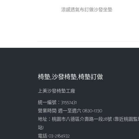
涼感透氣布訂做沙發坐墊
椅墊,沙發椅墊,椅墊訂做
上美沙發椅墊工廠
統一編號：31557431
營業時間: 週一至週六 08:30~17:30
地址：桃園市八德區介壽路一段28號 (靠近桃園監
站)
電話: 03-2184932