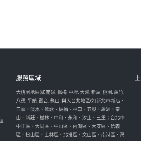
服務區域
上
大桃園地區(如:南崁, 楊梅, 中壢, 大溪, 新屋, 桃園, 蘆竹,
八德, 平鎮, 觀音, 龜山...)與大台北地區(如:新北市:新店、
三峽、淡水、鶯歌、板橋、林口、五股、蘆洲、泰
山、新莊、樹林、中和、永和、汐止、三重；台北市:
理
中正區、大同區、中山區、內湖區、大安區、信義
區、松山區、士林區、北投區、文山區、南港區、萬