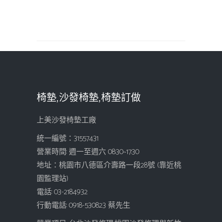
椅墊,沙發椅墊,椅墊訂做
上美沙發椅墊工廠
統一編號：31557431
營業時間: 週一至週六 08:30~17:30
地址：桃園市八德區介壽路一段28號 (靠近桃
園監理站)
電話: 03-2184932
行動電話: 0918-530823 蔡先生