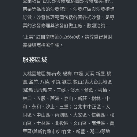
營業項目: 台北沙發修理,桃園沙發修理與新竹,
苗栗等縣市的沙發修理、沙發訂做與沙發椅墊
訂做，沙發修理範圍包括各國各式沙發，是專
業的沙發修理與沙發訂做工廠，歡迎洽詢。
“上美” 註冊商標第01536610號，請尊重智慧財
產權與商標著作權。
服務區域
大桃園地區(如:南崁, 楊梅, 中壢, 大溪, 新屋, 桃
園, 蘆竹, 八德, 平鎮, 觀音, 龜山...)與大台北地區
(如:新北市:新店、三峽、淡水、鶯歌、板橋、
林口、五股、蘆洲、泰山、新莊、樹林、中
和、永和、汐止、三重；台北市:中正區、大
同區、中山區、內湖區、大安區、信義區、松
山區、士林區、北投區、文山區、南港區、萬
華區)與新竹縣市(如:竹北、新豐、湖口...)等地