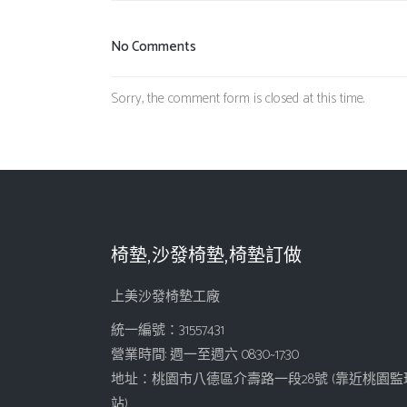
No Comments
Sorry, the comment form is closed at this time.
椅墊,沙發椅墊,椅墊訂做
上美沙發椅墊工廠
統一編號：31557431
營業時間: 週一至週六 08:30~17:30
地址：桃園市八德區介壽路一段28號 (靠近桃園監
站)