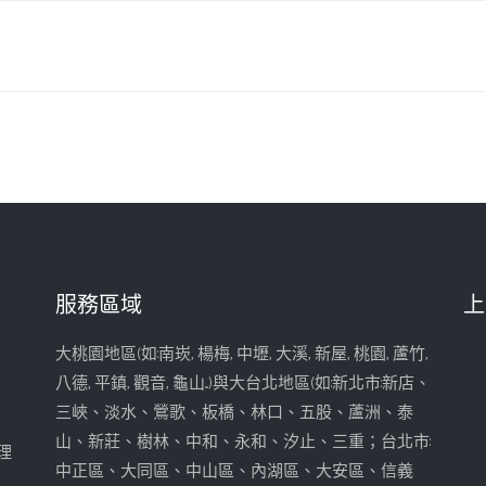
服務區域
上
大桃園地區(如:南崁, 楊梅, 中壢, 大溪, 新屋, 桃園, 蘆竹,
八德, 平鎮, 觀音, 龜山...)與大台北地區(如:新北市:新店、
三峽、淡水、鶯歌、板橋、林口、五股、蘆洲、泰
山、新莊、樹林、中和、永和、汐止、三重；台北市:
理
中正區、大同區、中山區、內湖區、大安區、信義