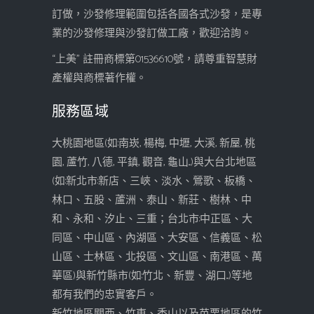
訂做，沙發修理範圍包括各國各式沙發，是專
業的沙發修理與沙發訂做工廠，歡迎洽詢。
“上美” 註冊商標第01536610號，請尊重智慧財
產權與商標著作權。
服務區域
大桃園地區(如:南崁, 楊梅, 中壢, 大溪, 新屋, 桃
園, 蘆竹, 八德, 平鎮, 觀音, 龜山...)與大台北地區
(如:新北市:新店、三峽、淡水、鶯歌、板橋、
林口、五股、蘆洲、泰山、新莊、樹林、中
和、永和、汐止、三重；台北市:中正區、大
同區、中山區、內湖區、大安區、信義區、松
山區、士林區、北投區、文山區、南港區、萬
華區)與新竹縣市(如:竹北、新豐、湖口...)等地
都有我們的忠實客戶。
新竹地區關西、竹東、香山以及苗栗地區的竹