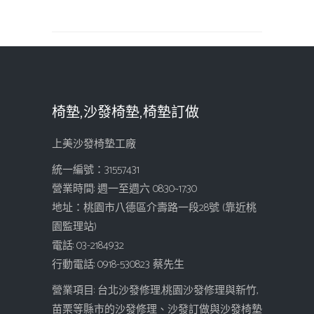
椅墊,沙發椅墊,椅墊訂做
上美沙發椅墊工廠
統一編號：31557431
營業時間: 週一至週六 08:30~17:30
地址：桃園市八德區介壽路一段28號 (靠近桃
園監理站)
電話: 03-2184932
行動電話: 0918-530823 蔡先生
營業項目: 台北沙發修理,桃園沙發修理與新竹,
苗栗等縣市的沙發修理、沙發訂做與沙發椅墊