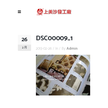
DSC00009_1
26
2 月
2013-02-26
In
By
Admin