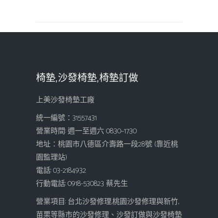
椅墊,沙發椅墊,椅墊訂做
上美沙發椅墊工廠
統一編號：31557431
營業時間: 週一至週六 08:30~17:30
地址：桃園市八德區介壽路一段28號 (靠近桃
園監理站)
電話: 03-2184932
行動電話: 0918-530823 蔡先生
營業項目: 台北沙發修理,桃園沙發修理與新竹,
苗栗等縣市的沙發修理、沙發訂做與沙發椅墊