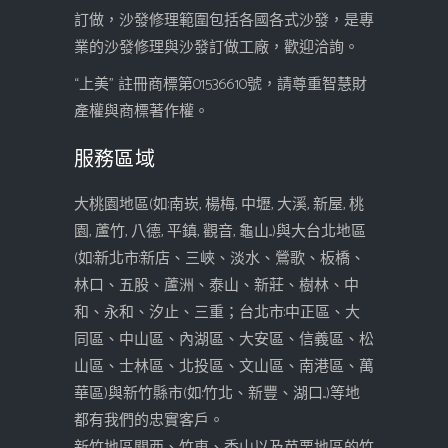
訂做，沙發修理範圍包括各國各式沙發，是專
業的沙發修理與沙發訂做工廠，歡迎洽詢。
“上美” 註冊商標第01536610號，請尊重智慧財
產權與商標著作權。
服務區域
大桃園地區(如:南崁, 楊梅, 中壢, 大溪, 新屋, 桃
園, 蘆竹, 八德, 平鎮, 觀音, 龜山...)與大台北地區
(如:新北市:新店、三峽、淡水、鶯歌、板橋、
林口、五股、蘆洲、泰山、新莊、樹林、中
和、永和、汐止、三重；台北市:中正區、大
同區、中山區、內湖區、大安區、信義區、松
山區、士林區、北投區、文山區、南港區、萬
華區)與新竹縣市(如:竹北、新豐、湖口...)等地
都有我們的忠實客戶。
新竹地區關西、竹東、香山以及苗栗地區的竹