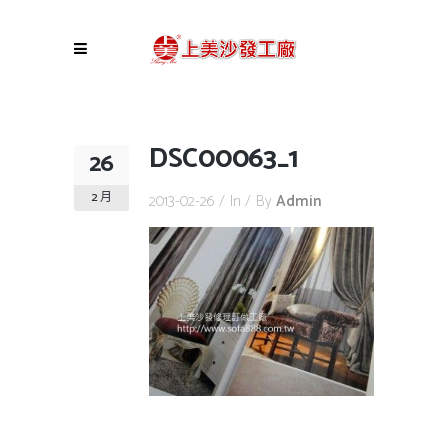
DSC00063_1
26
2 月
2013-02-26
In
By
Admin