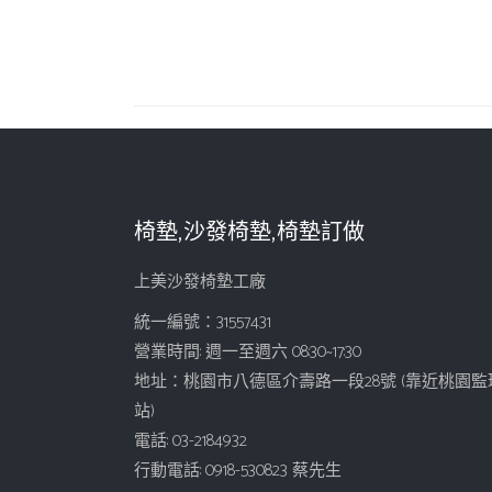
椅墊,沙發椅墊,椅墊訂做
上美沙發椅墊工廠
統一編號：31557431
營業時間: 週一至週六 08:30~17:30
地址：桃園市八德區介壽路一段28號 (靠近桃園監
站)
電話: 03-2184932
行動電話: 0918-530823 蔡先生