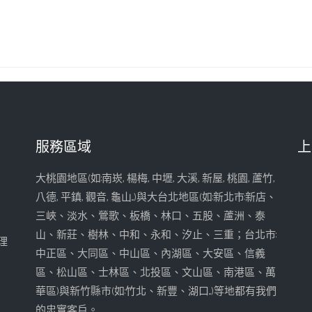
服務區域
上
大桃園地區(如:南崁, 楊梅, 中壢, 大溪, 新屋, 桃園, 蘆竹,
八德, 平鎮, 觀音, 龜山...)與大台北地區(如:新北市:新店、
三峽、淡水、鶯歌、板橋、林口、五股、蘆洲、泰
山、新莊、樹林、中和、永和、汐止、三重；台北市:
理
中正區、大同區、中山區、內湖區、大安區、信義
區、松山區、士林區、北投區、文山區、南港區、萬
華區)與新竹縣市(如:竹北、新豐、湖口...)等地都有我們
的忠實客戶。