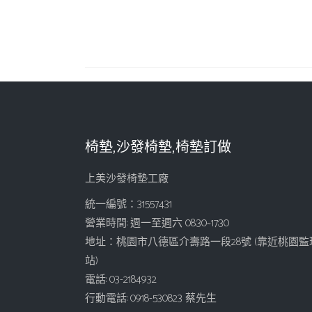
椅墊,沙發椅墊,椅墊訂做
上美沙發椅墊工廠
統一編號：31557431
營業時間: 週一至週六 08:30~17:30
地址：桃園市八德區介壽路一段28號 (靠近桃園監
站)
電話: 03-2184932
行動電話: 0918-530823 蔡先生