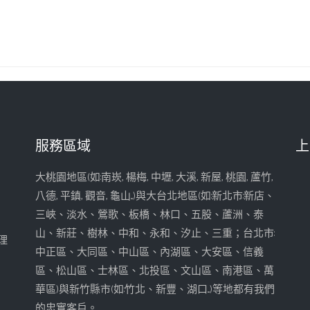
服務區域
上
大桃園地區(如:南崁, 楊梅, 中壢, 大溪, 新屋, 桃園, 蘆竹,
八德, 平鎮, 觀音, 龜山...)與大台北地區(如:新北市:新店、
三峽、淡水、鶯歌、板橋、林口、五股、蘆洲、泰
山、新莊、樹林、中和、永和、汐止、三重；台北市:
理
中正區、大同區、中山區、內湖區、大安區、信義
區、松山區、士林區、北投區、文山區、南港區、萬
華區)與新竹縣市(如:竹北、新豐、湖口...)等地都有我們
的忠實客戶。