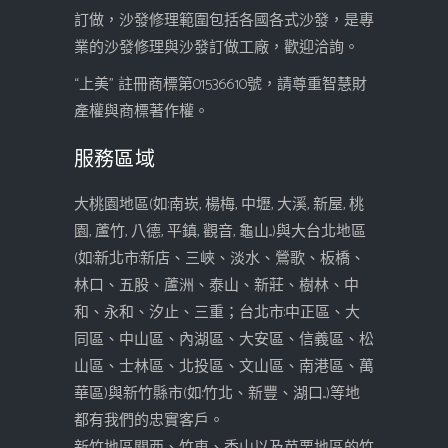
訂做，沙發修理範圍包括各國各式沙發，是專
業的沙發修理與沙發訂做工廠，歡迎洽詢。
“上美” 註冊商標第01536610號，請尊重智慧財
產權與商標著作權。
服務區域
大桃園地區(如:南崁, 楊梅, 中壢, 大溪, 新屋, 桃
園, 蘆竹, 八德, 平鎮, 觀音, 龜山...)與大台北地區
(如:新北市:新店、三峽、淡水、鶯歌、板橋、
林口、五股、蘆洲、泰山、新莊、樹林、中
和、永和、汐止、三重；台北市:中正區、大
同區、中山區、內湖區、大安區、信義區、松
山區、士林區、北投區、文山區、南港區、萬
華區)與新竹縣市(如:竹北、新豐、湖口...)等地
都有我們的忠實客戶。
新竹地區關西、竹東、香山以及苗栗地區的竹