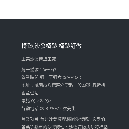
椅墊,沙發椅墊,椅墊訂做
上美沙發椅墊工廠
統一編號：31557431
營業時間: 週一至週六 08:30~17:30
地址：桃園市八德區介壽路一段28號 (靠近桃
園監理站)
電話: 03-2184932
行動電話: 0918-530823 蔡先生
營業項目: 台北沙發修理,桃園沙發修理與新竹,
苗栗等縣市的沙發修理、沙發訂做與沙發椅墊