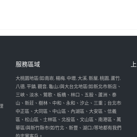
服務區域
上
大桃園地區(如:南崁, 楊梅, 中壢, 大溪, 新屋, 桃園, 蘆竹,
八德, 平鎮, 觀音, 龜山...)與大台北地區(如:新北市:新店、
三峽、淡水、鶯歌、板橋、林口、五股、蘆洲、泰
山、新莊、樹林、中和、永和、汐止、三重；台北市:
理
中正區、大同區、中山區、內湖區、大安區、信義
區、松山區、士林區、北投區、文山區、南港區、萬
華區)與新竹縣市(如:竹北、新豐、湖口...)等地都有我們
的忠實客戶。