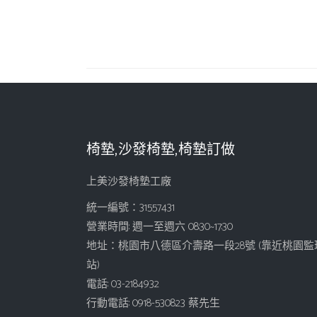
椅墊,沙發椅墊,椅墊訂做
上美沙發椅墊工廠
統一編號：31557431
營業時間: 週一至週六 08:30~17:30
地址：桃園市八德區介壽路一段28號 (靠近桃園監
站)
電話: 03-2184932
行動電話: 0918-530823 蔡先生