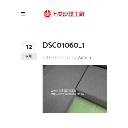
DSC01060_1
12
9 月
2013-09-12
In
By
Admin