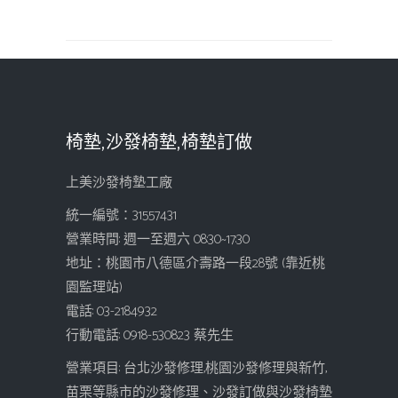
椅墊,沙發椅墊,椅墊訂做
上美沙發椅墊工廠
統一編號：31557431
營業時間: 週一至週六 08:30~17:30
地址：桃園市八德區介壽路一段28號 (靠近桃
園監理站)
電話: 03-2184932
行動電話: 0918-530823 蔡先生
營業項目: 台北沙發修理,桃園沙發修理與新竹,
苗栗等縣市的沙發修理、沙發訂做與沙發椅墊