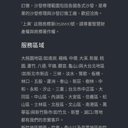
訂做，沙發修理範圍包括各國各式沙發，是專
業的沙發修理與沙發訂做工廠，歡迎洽詢。
“上美” 註冊商標第01536610號，請尊重智慧財
產權與商標著作權。
服務區域
大桃園地區(如:南崁, 楊梅, 中壢, 大溪, 新屋, 桃
園, 蘆竹, 八德, 平鎮, 觀音, 龜山...)與大台北地區
(如:新北市:新店、三峽、淡水、鶯歌、板橋、
林口、五股、蘆洲、泰山、新莊、樹林、中
和、永和、汐止、三重；台北市:中正區、大
同區、中山區、內湖區、大安區、信義區、松
山區、士林區、北投區、文山區、南港區、萬
華區)與新竹縣市(如:竹北、新豐、湖口...)等地
都有我們的忠實客戶。
新竹地區關西、竹東、香山以及苗栗地區的竹