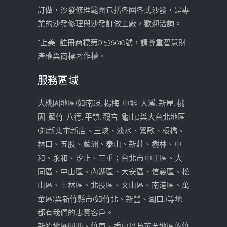
訂做，沙發修理範圍包括各國各式沙發，是專
業的沙發修理與沙發訂做工廠，歡迎洽詢。
“上美” 註冊商標第01536610號，請尊重智慧財
產權與商標著作權。
服務區域
大桃園地區(如:南崁, 楊梅, 中壢, 大溪, 新屋, 桃
園, 蘆竹, 八德, 平鎮, 觀音, 龜山...)與大台北地區
(如:新北市:新店、三峽、淡水、鶯歌、板橋、
林口、五股、蘆洲、泰山、新莊、樹林、中
和、永和、汐止、三重；台北市:中正區、大
同區、中山區、內湖區、大安區、信義區、松
山區、士林區、北投區、文山區、南港區、萬
華區)與新竹縣市(如:竹北、新豐、湖口...)等地
都有我們的忠實客戶。
新竹地區關西、竹東、香山以及苗栗地區的竹