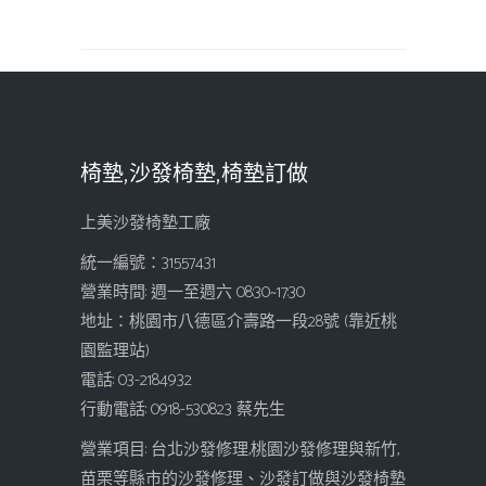
椅墊,沙發椅墊,椅墊訂做
上美沙發椅墊工廠
統一編號：31557431
營業時間: 週一至週六 08:30~17:30
地址：桃園市八德區介壽路一段28號 (靠近桃
園監理站)
電話: 03-2184932
行動電話: 0918-530823 蔡先生
營業項目: 台北沙發修理,桃園沙發修理與新竹,
苗栗等縣市的沙發修理、沙發訂做與沙發椅墊