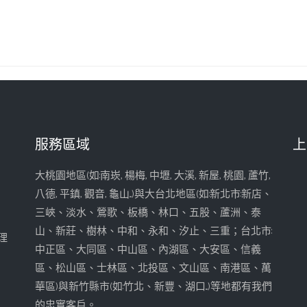
服務區域
上
大桃園地區(如:南崁, 楊梅, 中壢, 大溪, 新屋, 桃園, 蘆竹,
八德, 平鎮, 觀音, 龜山...)與大台北地區(如:新北市:新店、
三峽、淡水、鶯歌、板橋、林口、五股、蘆洲、泰
山、新莊、樹林、中和、永和、汐止、三重；台北市:
理
中正區、大同區、中山區、內湖區、大安區、信義
區、松山區、士林區、北投區、文山區、南港區、萬
華區)與新竹縣市(如:竹北、新豐、湖口...)等地都有我們
的忠實客戶。