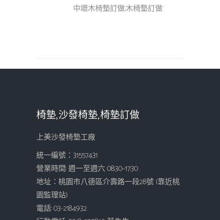
中壢木椅墊訂做,木椅墊訂做
椅墊,沙發椅墊,椅墊訂做
上美沙發椅墊工廠
統一編號：31557431
營業時間: 週一至週六 08:30~17:30
地址：桃園市八德區介壽路一段28號 (靠近桃
園監理站)
電話: 03-2184932