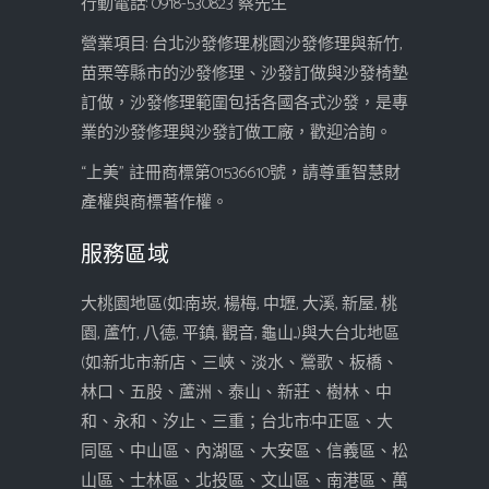
行動電話: 0918-530823 蔡先生
營業項目: 台北沙發修理,桃園沙發修理與新竹,
苗栗等縣市的沙發修理、沙發訂做與沙發椅墊
訂做，沙發修理範圍包括各國各式沙發，是專
業的沙發修理與沙發訂做工廠，歡迎洽詢。
“上美” 註冊商標第01536610號，請尊重智慧財
產權與商標著作權。
服務區域
大桃園地區(如:南崁, 楊梅, 中壢, 大溪, 新屋, 桃
園, 蘆竹, 八德, 平鎮, 觀音, 龜山...)與大台北地區
(如:新北市:新店、三峽、淡水、鶯歌、板橋、
林口、五股、蘆洲、泰山、新莊、樹林、中
和、永和、汐止、三重；台北市:中正區、大
同區、中山區、內湖區、大安區、信義區、松
山區、士林區、北投區、文山區、南港區、萬