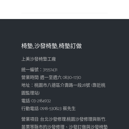
椅墊,沙發椅墊,椅墊訂做
上美沙發椅墊工廠
統一編號：31557431
營業時間: 週一至週六 08:30~17:30
地址：桃園市八德區介壽路一段28號 (靠近桃
園監理站)
電話: 03-2184932
行動電話: 0918-530823 蔡先生
營業項目: 台北沙發修理,桃園沙發修理與新竹,
苗栗等縣市的沙發修理、沙發訂做與沙發椅墊