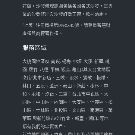
訂做，沙發修理範圍包括各國各式沙發，是專
業的沙發修理與沙發訂做工廠，歡迎洽詢。
“上美” 註冊商標第01536610號，請尊重智慧財
產權與商標著作權。
服務區域
大桃園地區(如:南崁, 楊梅, 中壢, 大溪, 新屋, 桃
園, 蘆竹, 八德, 平鎮, 觀音, 龜山...)與大台北地區
(如:新北市:新店、三峽、淡水、鶯歌、板橋、
林口、五股、蘆洲、泰山、新莊、樹林、中
和、永和、汐止、三重；台北市:中正區、大
同區、中山區、內湖區、大安區、信義區、松
山區、士林區、北投區、文山區、南港區、萬
華區)與新竹縣市(如:竹北、新豐、湖口...)等地
都有我們的忠實客戶。
新竹地區關西、竹東、香山以及苗栗地區的竹