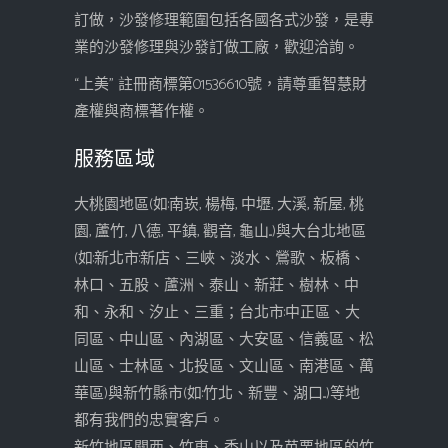
訂做，沙發修理範圍包括各國各式沙發，是專
業的沙發修理與沙發訂做工廠，歡迎洽詢。
“上美” 註冊商標第01536610號，請尊重智慧財
產權與商標著作權。
服務區域
大桃園地區(如:南崁, 楊梅, 中壢, 大溪, 新屋, 桃
園, 蘆竹, 八德, 平鎮, 觀音, 龜山...)與大台北地區
(如:新北市:新店、三峽、淡水、鶯歌、板橋、
林口、五股、蘆洲、泰山、新莊、樹林、中
和、永和、汐止、三重；台北市:中正區、大
同區、中山區、內湖區、大安區、信義區、松
山區、士林區、北投區、文山區、南港區、萬
華區)與新竹縣市(如:竹北、新豐、湖口...)等地
都有我們的忠實客戶。
新竹地區關西、竹東、香山以及苗栗地區的竹