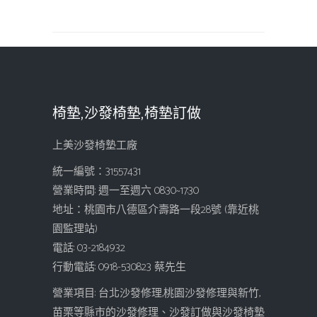
椅墊,沙發椅墊,椅墊訂做
上美沙發椅墊工廠
統一編號：31557431
營業時間: 週一至週六 08:30~17:30
地址：桃園市八德區介壽路一段28號 (靠近桃
園監理站)
電話: 03-2184932
行動電話: 0918-530823 蔡先生
營業項目: 台北沙發修理,桃園沙發修理與新竹,
苗栗等縣市的沙發修理、沙發訂做與沙發椅墊