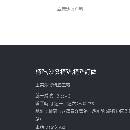
亞麻沙發布料
椅墊,沙發椅墊,椅墊訂做
上美沙發椅墊工廠
統一編號：31557431
營業時間: 週一至週六 08:30~17:30
地址：桃園市八德區介壽路一段28號 (靠近桃園監
站)
電話: 03-2184932