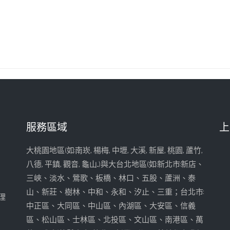
服務區域
上
大桃園地區(如:南崁, 楊梅, 中壢, 大溪, 新屋, 桃園, 蘆竹,
八德, 平鎮, 觀音, 龜山...)與大台北地區(如:新北市:新店、
三峽、淡水、鶯歌、板橋、林口、五股、蘆洲、泰
山、新莊、樹林、中和、永和、汐止、三重；台北市:
理
中正區、大同區、中山區、內湖區、大安區、信義
區、松山區、士林區、北投區、文山區、南港區、萬