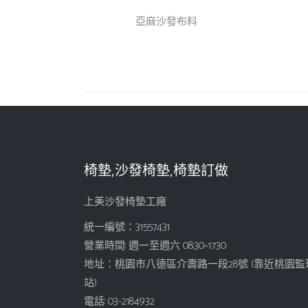
亞麻沙發布料
椅墊,沙發椅墊,椅墊訂做
上美沙發椅墊工廠
統一編號：31557431
營業時間: 週一至週六 08:30~17:30
地址：桃園市八德區介壽路一段28號 (靠近桃園監
站)
電話: 03-2184932