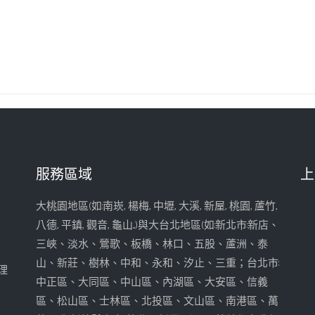
服務區域
上
大桃園地區(如:南崁, 楊梅, 中壢, 大溪, 新屋, 桃園, 蘆竹,
八德, 平鎮, 觀音, 龜山...)與大台北地區(如:新北市:新店、
三峽、淡水、鶯歌、板橋、林口、五股、蘆洲、泰
山、新莊、樹林、中和、永和、汐止、三重；台北市:
理
中正區、大同區、中山區、內湖區、大安區、信義
區、松山區、士林區、北投區、文山區、南港區、萬