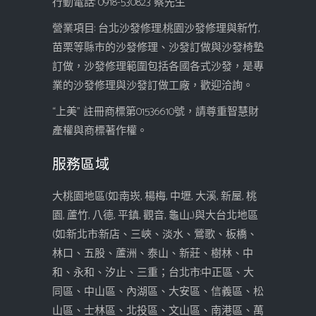
行動電話: 0918-530823 蔡先生
營業項目: 台北沙發修理,桃園沙發修理與新竹,
苗栗等縣市的沙發修理、沙發訂做與沙發椅墊
訂做，沙發修理範圍包括各國各式沙發，是專
業的沙發修理與沙發訂做工廠，歡迎洽詢。
“上美” 註冊商標第01536610號，請尊重智慧財
產權與商標著作權。
服務區域
大桃園地區(如:南崁, 楊梅, 中壢, 大溪, 新屋, 桃
園, 蘆竹, 八德, 平鎮, 觀音, 龜山...)與大台北地區
(如:新北市:新店、三峽、淡水、鶯歌、板橋、
林口、五股、蘆洲、泰山、新莊、樹林、中
和、永和、汐止、三重；台北市:中正區、大
同區、中山區、內湖區、大安區、信義區、松
山區、士林區、北投區、文山區、南港區、萬