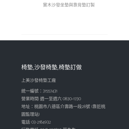
實木沙發坐墊與靠背墊訂製
椅墊,沙發椅墊,椅墊訂做
上美沙發椅墊工廠
統一編號：31557431
營業時間: 週一至週六 08:30~17:30
地址：桃園市八德區介壽路一段28號 (靠近桃
園監理站)
電話: 03-2184932