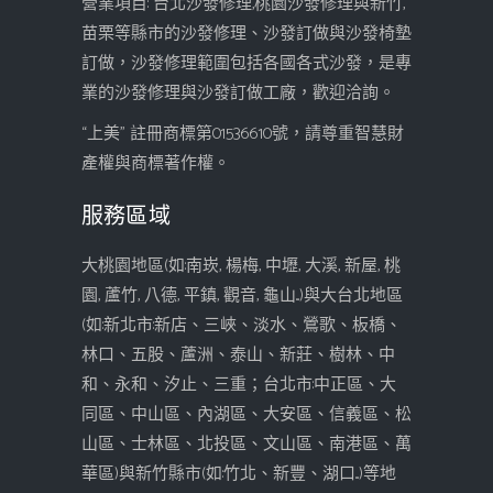
營業項目: 台北沙發修理,桃園沙發修理與新竹,
苗栗等縣市的沙發修理、沙發訂做與沙發椅墊
訂做，沙發修理範圍包括各國各式沙發，是專
業的沙發修理與沙發訂做工廠，歡迎洽詢。
“上美” 註冊商標第01536610號，請尊重智慧財
產權與商標著作權。
服務區域
大桃園地區(如:南崁, 楊梅, 中壢, 大溪, 新屋, 桃
園, 蘆竹, 八德, 平鎮, 觀音, 龜山...)與大台北地區
(如:新北市:新店、三峽、淡水、鶯歌、板橋、
林口、五股、蘆洲、泰山、新莊、樹林、中
和、永和、汐止、三重；台北市:中正區、大
同區、中山區、內湖區、大安區、信義區、松
山區、士林區、北投區、文山區、南港區、萬
華區)與新竹縣市(如:竹北、新豐、湖口...)等地