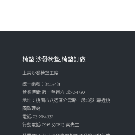
椅墊,沙發椅墊,椅墊訂做
上美沙發椅墊工廠
統一編號：31557431
營業時間: 週一至週六 08:30~17:30
地址：桃園市八德區介壽路一段28號 (靠近桃
園監理站)
電話: 03-2184932
行動電話: 0918-530823 蔡先生