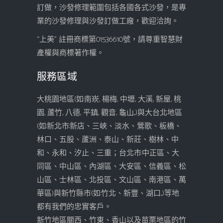
訂做，沙發修理範圍包括各國各式沙發，是專
業的沙發修理與沙發訂做工廠，歡迎洽詢。
“上美” 註冊商標第01536610號，請尊重智慧財
產權與商標著作權。
服務區域
大桃園地區(如:南崁, 楊梅, 中壢, 大溪, 新屋, 桃
園, 蘆竹, 八德, 平鎮, 觀音, 龜山...)與大台北地區
(如:新北市:新店、三峽、淡水、鶯歌、板橋、
林口、五股、蘆洲、泰山、新莊、樹林、中
和、永和、汐止、三重；台北市:中正區、大
同區、中山區、內湖區、大安區、信義區、松
山區、士林區、北投區、文山區、南港區、萬
華區)與新竹縣市(如:竹北、新豐、湖口...)等地
都有我們的忠實客戶。
新竹地區關西、竹東、香山以及苗栗地區的竹