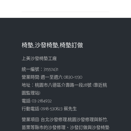
椅墊,沙發椅墊,椅墊訂做
上美沙發椅墊工廠
統一編號：31557431
營業時間: 週一至週六 08:30~17:30
地址：桃園市八德區介壽路一段28號 (靠近桃
園監理站)
電話: 03-2184932
行動電話: 0918-530823 蔡先生
營業項目: 台北沙發修理,桃園沙發修理與新竹,
苗栗等縣市的沙發修理、沙發訂做與沙發椅墊