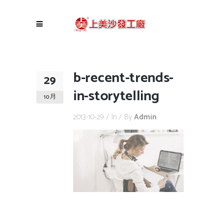
b-recent-trends-
29
in-storytelling
10 月
2013-10-29
In
By
Admin