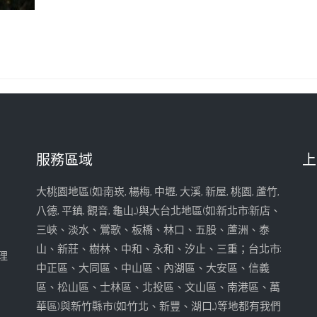
服務區域
上
大桃園地區(如:南崁, 楊梅, 中壢, 大溪, 新屋, 桃園, 蘆竹,
八德, 平鎮, 觀音, 龜山...)與大台北地區(如:新北市:新店、
三峽、淡水、鶯歌、板橋、林口、五股、蘆洲、泰
山、新莊、樹林、中和、永和、汐止、三重；台北市:
理
中正區、大同區、中山區、內湖區、大安區、信義
區、松山區、士林區、北投區、文山區、南港區、萬
華區)與新竹縣市(如:竹北、新豐、湖口...)等地都有我們