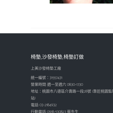
椅墊,沙發椅墊,椅墊訂做
上美沙發椅墊工廠
統一編號：31557431
營業時間: 週一至週六 08:30~17:30
地址：桃園市八德區介壽路一段28號 (靠近桃園監
站)
電話: 03-2184932
行動電話: 0918-530823 蔡先生