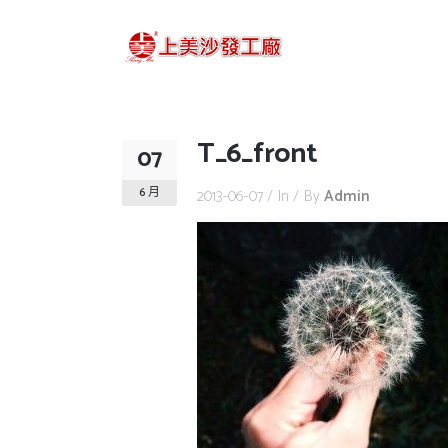
T_6_front
07
6 月
2013-06-07
In
By
Admin