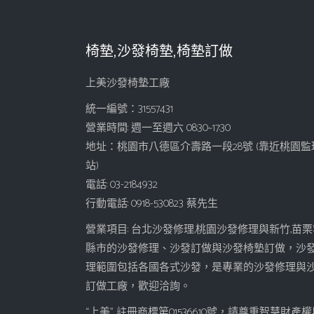
椅墊,沙發椅墊,椅墊訂做
上美沙發椅墊工廠
統一編號：31557431
營業時間: 週一至週六 08:30~17:30
地址：桃園市八德區介壽路一段28號 (靠近桃園監
站)
電話: 03-2184932
行動電話: 0918-530823 蔡先生
營業項目: 台北沙發修理,桃園沙發修理與新竹,苗栗
縣市的沙發修理、沙發訂做與沙發椅墊訂做，沙
理範圍包括各國各式沙發，是專業的沙發修理與
訂做工廠，歡迎洽詢。
“上美” 註冊商標第01536610號，請尊重智慧財產