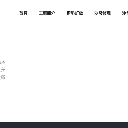
首頁
工廠簡介
椅墊訂做
沙發修理
沙
柚木
上美
突顯