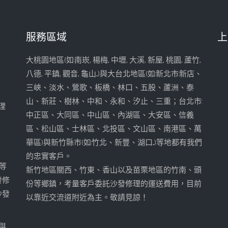
服務區域
上
大桃園地區(如:南崁, 楊梅, 中壢, 大溪, 新屋, 桃園, 蘆竹,
八德, 平鎮, 觀音, 龜山...)與大台北地區(如:新北市:新店、
三峽、淡水、鶯歌、板橋、林口、五股、蘆洲、泰
山、新莊、樹林、中和、永和、汐止、三重；台北市:
理
中正區、大同區、中山區、內湖區、大安區、信義
區、松山區、士林區、北投區、文山區、南港區、萬
華區)與新竹縣市(如:竹北、新豐、湖口...)等地都有我們
的忠實客戶。
等
新竹地區關西、竹東、香山以及苗栗地區的竹南、頭
發修
份等鄉鎮，考量客戶委託沙發修理的運送費用，目前
沙發
以靠近交流道附近為主。敬請見諒！
權與