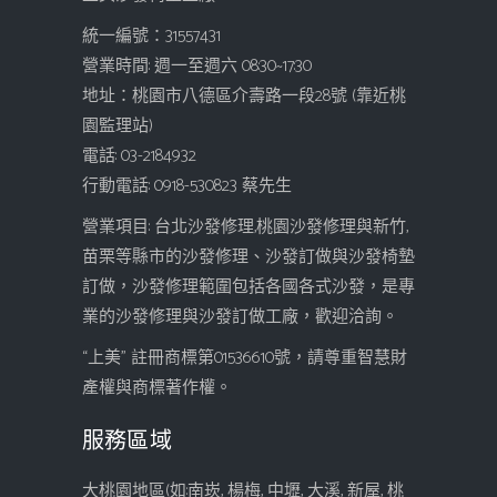
統一編號：31557431
營業時間: 週一至週六 08:30~17:30
地址：桃園市八德區介壽路一段28號 (靠近桃
園監理站)
電話: 03-2184932
行動電話: 0918-530823 蔡先生
營業項目: 台北沙發修理,桃園沙發修理與新竹,
苗栗等縣市的沙發修理、沙發訂做與沙發椅墊
訂做，沙發修理範圍包括各國各式沙發，是專
業的沙發修理與沙發訂做工廠，歡迎洽詢。
“上美” 註冊商標第01536610號，請尊重智慧財
產權與商標著作權。
服務區域
大桃園地區(如:南崁, 楊梅, 中壢, 大溪, 新屋, 桃