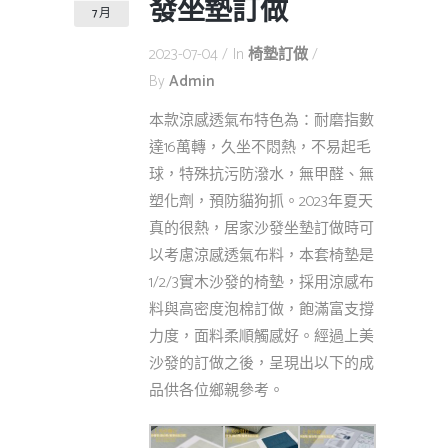
發坐墊訂做
7 月
2023-07-04
In
椅墊訂做
By
Admin
本款涼感透氣布特色為：耐磨指數
達16萬轉，久坐不悶熱，不易起毛
球，特殊抗污防潑水，無甲醛、無
塑化劑，預防貓狗抓。2023年夏天
真的很熱，居家沙發坐墊訂做時可
以考慮涼感透氣布料，本套椅墊是
1/2/3實木沙發的椅墊，採用涼感布
料與高密度泡棉訂做，飽滿富支撐
力度，面料柔順觸感好。經過上美
沙發的訂做之後，呈現出以下的成
品供各位鄉親參考。