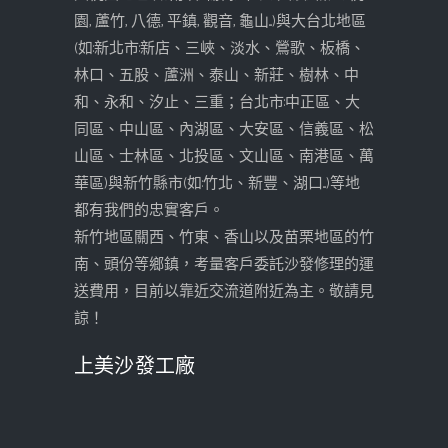
園, 蘆竹, 八德, 平鎮, 觀音, 龜山...)與大台北地區
(如:新北市:新店、三峽、淡水、鶯歌、板橋、
林口、五股、蘆洲、泰山、新莊、樹林、中
和、永和、汐止、三重；台北市:中正區、大
同區、中山區、內湖區、大安區、信義區、松
山區、士林區、北投區、文山區、南港區、萬
華區)與新竹縣市(如:竹北、新豐、湖口...)等地
都有我們的忠實客戶。
新竹地區關西、竹東、香山以及苗栗地區的竹
南、頭份等鄉鎮，考量客戶委託沙發修理的運
送費用，目前以靠近交流道附近為主。敬請見
諒！
上美沙發工廠